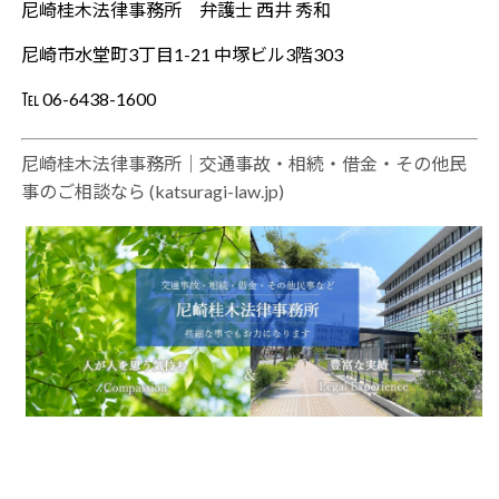
尼崎桂木法律事務所 弁護士 西井 秀和
尼崎市水堂町3丁目1-21 中塚ビル3階303
℡ 06-6438-1600
尼崎桂木法律事務所｜交通事故・相続・借金・その他民
事のご相談なら (katsuragi-law.jp)