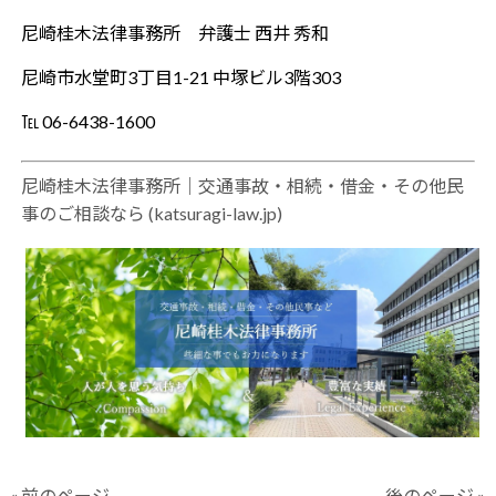
尼崎桂木法律事務所 弁護士 西井 秀和
尼崎市水堂町3丁目1-21 中塚ビル3階303
℡ 06-6438-1600
尼崎桂木法律事務所｜交通事故・相続・借金・その他民
事のご相談なら (katsuragi-law.jp)
« 前のページ
後のページ »